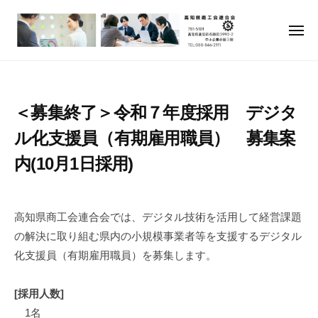
高
ー
コ
知
ン
県
メ
ニ
テ
商
ュ
高
高
ー
ン
工
知
知
会
ツ
県
県
連
へ
＜募集終了＞令和７年度採用 デジタ
商
商
合
ス
工
ル化支援員（有期雇用職員） 募集案
会
工
キ
会
会
内(10月1日採用)
ッ
連
連
プ
合
2
b
合
会
0
y
高知県商工会連合会では、デジタル技術を活用して経営課題
会
で
2
a
の解決に取り組む県内の小規模事業者等を支援するデジタル
は
5
d
化支援員（有期雇用職員）を募集します。
地
年
m
域
7
i
の
[採用人数]
月
n
商
2
i
1名