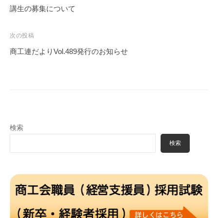
ナ
講生の募集について
ビ
ゲ
次の投稿
ー
商工連だよりVol.489発行のお知らせ
シ
ョ
ン
検索
検索