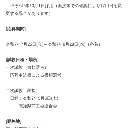
工
5
s
※令和7年10月1日採用（面接等での確認により採用日を変
会
日
t
更する場合があります）
と
r
共
a
[応募期間]
に
t
o
事
令和7年7月25日(金)～令和7年8月28日(木)（必着）
r
業
所
[試験日程・場所]
の
一次試験（書類選考）
皆
様
応募申込書による書類選考
と
共
二次試験（面接）
に
日程：令和7年9月6日(土)
地
高知県商工会連合会
域
を
[勤務地]
盛