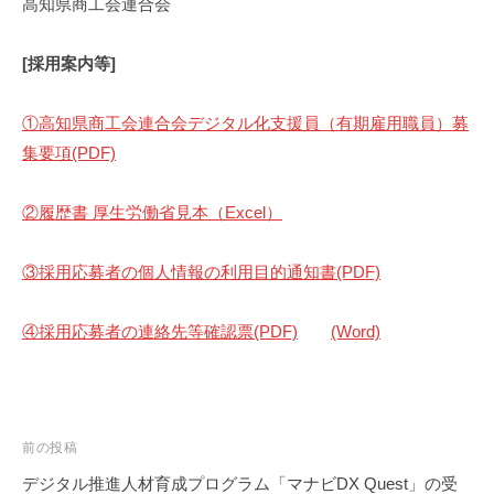
高知県商工会連合会
り
上
[採用案内等]
げ
て
①高知県商工会連合会デジタル化支援員（有期雇用職員）募
い
集要項(PDF)
き
ま
す
②履歴書 厚生労働省見本（Excel）
。
③採用応募者の個人情報の利用目的通知書(PDF)
④採用応募者の連絡先等確認票(PDF)
(Word)
投
前の投稿
稿
デジタル推進人材育成プログラム「マナビDX Quest」の受