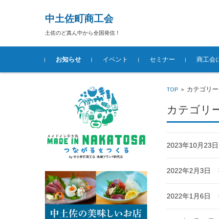
中土佐町商工会
土佐のど真ん中から全国発信！
コンテンツに移動
お知らせ
イベント
セミナー
商工会
経営相談
経理・税
販路開拓
創業支援
資金調達
労務相談
事業承継
新商品開
人脈づく
福利厚生
カテゴリー
TOP
>
カテゴリー
2023年10月2
2022年2月3日
2022年1月6日