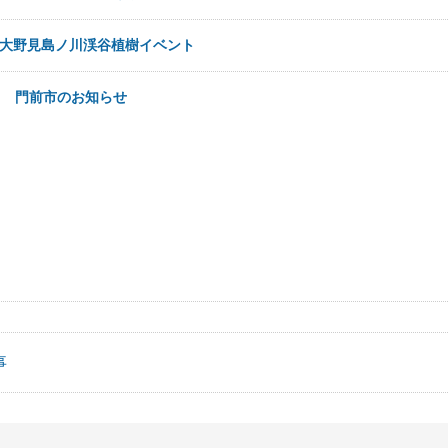
大野見島ノ川渓谷植樹イベント
1日
門前市のお知らせ
事