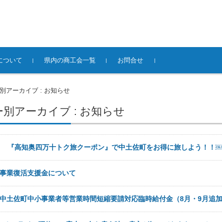
について
県内の商工会一覧
お問合せ
務支援
支援
支援
支援
発支援
り
相談
別アーカイブ : お知らせ
別アーカイブ : お知らせ
3日
『高知奥四万十トク旅クーポン』で中土佐町をお得に旅しよう！！
事業復活支援金について
中土佐町中小事業者等営業時間短縮要請対応臨時給付金（8月・9月追