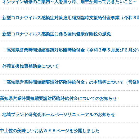
日
オンライン研修のご案内～人を雇う時、雇主が知っておきたいこと～
日
新型コロナウイルス感染症対策雇用維持臨時支援給付金事業（令和３
日
新型コロナウィルス感染症に係る国民健康保険税の減免
日
「高知県営業時間短縮要請対応臨時給付金（令和３年５月及び６月分
日
外商支援旅費補助金について
日
「高知県営業時間短縮要請対応臨時給付金」の申請等について（営業
高知県営業時間短縮要請対応臨時給付金についてのお知らせ
日
地域ブランド研究会ホームページリニューアルのお知らせ
中土佐の美味しいお店ＷＥＢページを公開しました