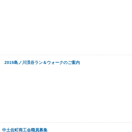
5日
2019島ノ川渓谷ラン＆ウォークのご案内
日
中土佐町商工会職員募集