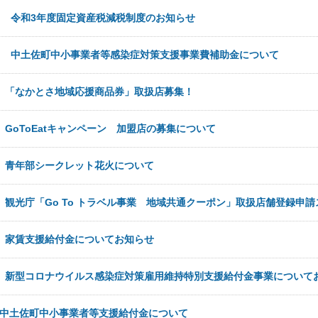
4日
令和3年度固定資産税減税制度のお知らせ
6日
中土佐町中小事業者等感染症対策支援事業費補助金について
日
「なかとさ地域応援商品券」取扱店募集！
日
GoToEatキャンペーン 加盟店の募集について
日
青年部シークレット花火について
日
観光庁「Go To トラベル事業 地域共通クーポン」取扱店舗登録申
日
家賃支援給付金についてお知らせ
日
新型コロナウイルス感染症対策雇用維持特別支援給付金事業について
中土佐町中小事業者等支援給付金について